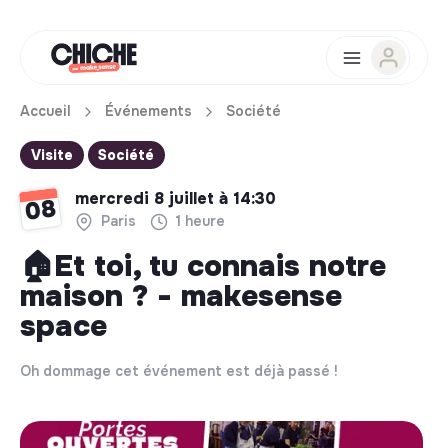
Accueil
Événements
Société
Visite
Société
mercredi 8 juillet à 14:30
08
Paris
1 heure
🏠Et toi, tu connais notre
maison ? - makesense
space
Oh dommage cet événement est déjà passé !