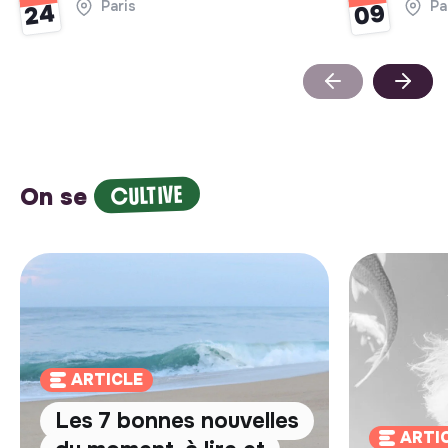
Paris
Pa
09
24
CULTIVE
On se
ARTICLE
Les 7 bonnes nouvelles
ARTI