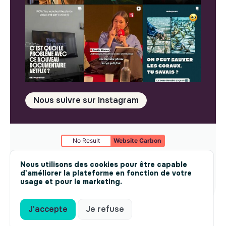
Nous suivre sur Instagram
No Result
Website Carbon
Mentions légales
© makesense 2024 -
cookies
Nous utilisons des cookies pour être capable
d'améliorer la plateforme en fonction de votre
usage et pour le marketing.
J'accepte
Je refuse