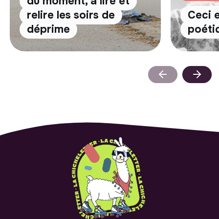
du moment, à lire et
relire les soirs de
Ceci 
déprime
poéti