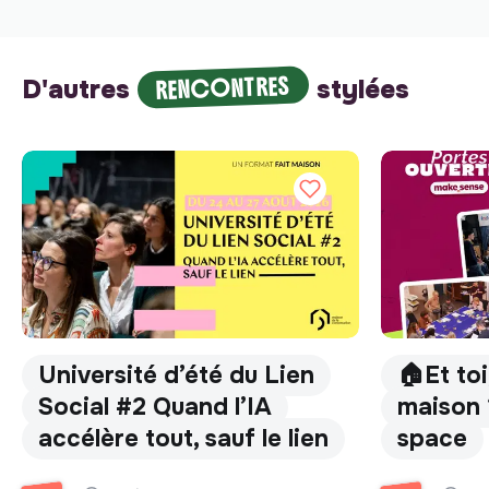
RENCONTRES
D'autres
stylées
Université d’été du Lien
🏠Et toi
Social #2 Quand l’IA
maison 
accélère tout, sauf le lien
space