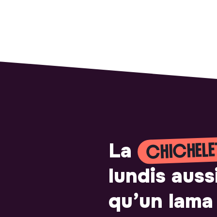
CHICHELE
La
lundis auss
qu’un lama 