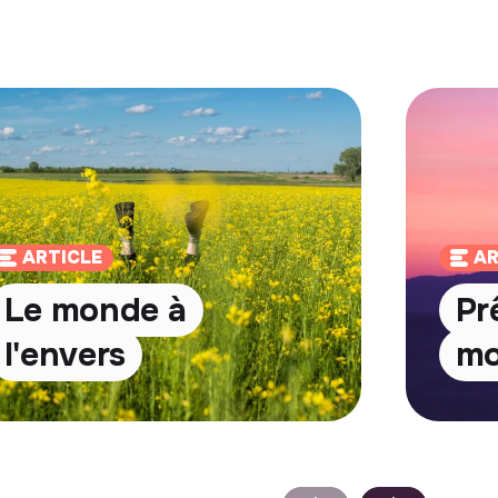
ARTICLE
AR
Le monde à
Prê
l'envers
m