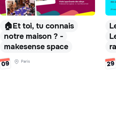
🏠Et toi, tu connais
L
notre maison ? -
L
makesense space
r
Paris
09
29