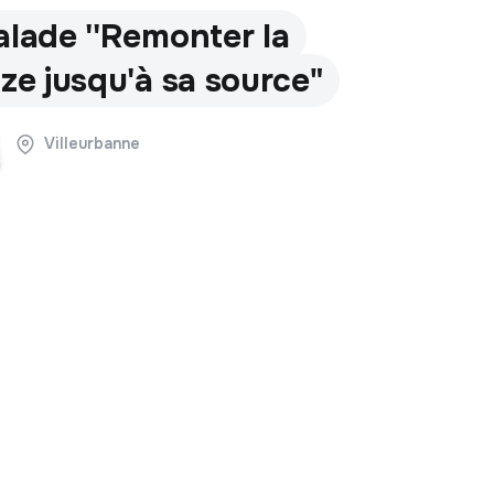
alade ''Remonter la
ize jusqu'à sa source"
Villeurbanne