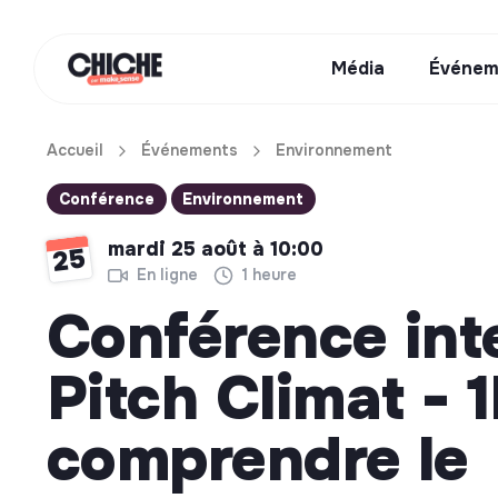
Média
Événem
Accueil
Événements
Environnement
Conférence
Environnement
mardi 25 août à 10:00
25
En ligne
1 heure
Conférence int
Pitch Climat - 
comprendre le