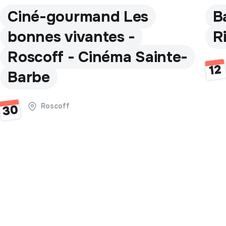
Ciné-gourmand Les
B
bonnes vivantes -
R
Roscoff - Cinéma Sainte-
12
Barbe
Roscoff
30