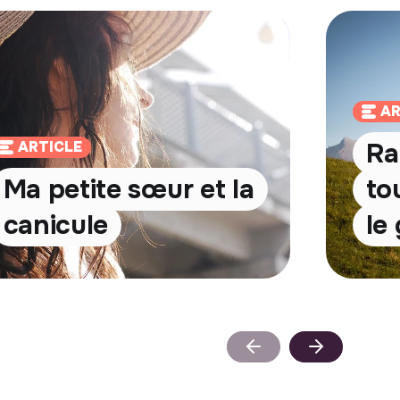
AR
Ra
ARTICLE
Ma petite sœur et la
to
canicule
le