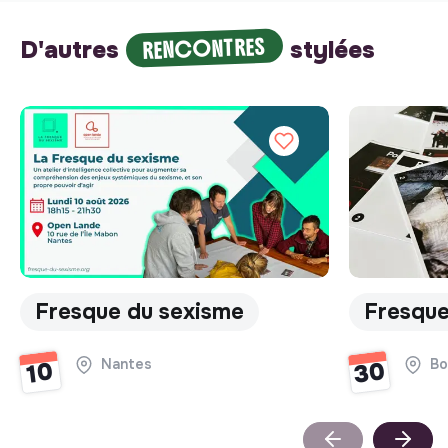
RENCONTRES
D'autres
stylées
Fresque du sexisme
Fresque
Nantes
Bo
30
10