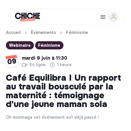
Accueil
Événements
Féminisme
Webinaire
Féminisme
mardi 9 juin à 11:30
09
En ligne
1 heure
Café Equilibra I Un rapport
au travail bousculé par la
maternité : témoignage
d'une jeune maman sola
Oh dommage cet événement est déjà passé !