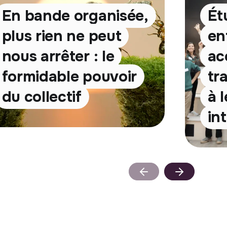
En bande organisée,
Ét
plus rien ne peut
en
nous arrêter : le
ac
formidable pouvoir
tr
du collectif
à 
in