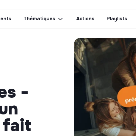
ents
Thématiques
Actions
Playlists
es -
'un
fait