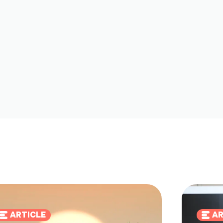
ARTICLE
AR