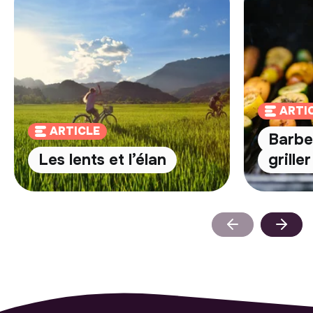
ARTI
ARTICLE
Barbec
Les lents et l’élan
grille