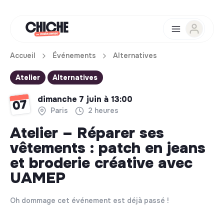
Accueil
Événements
Alternatives
Atelier
Alternatives
dimanche 7 juin à 13:00
07
Paris
2 heures
Atelier – Réparer ses
vêtements : patch en jeans
et broderie créative avec
UAMEP
Oh dommage cet événement est déjà passé !