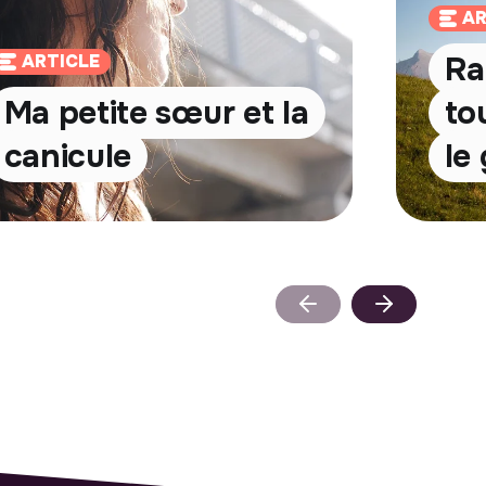
AR
Ra
ARTICLE
Ma petite sœur et la
to
canicule
le