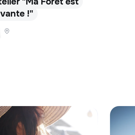
telier "Ma Forêt est
ivante !"