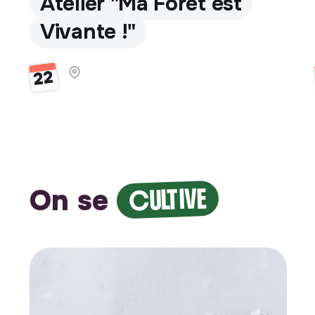
Atelier "Ma Forêt est
Vivante !"
22
On se
CULTIVE