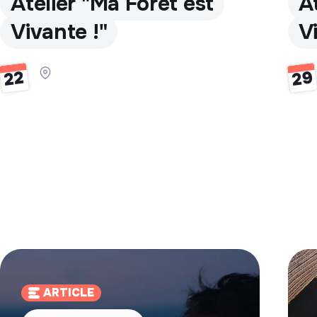
Atelier "Ma Forêt est
A
Vivante !"
V
29
22
ARTICLE