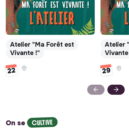
Atelier "Ma Forêt est
Atelier
Vivante !"
Vivante 
29
22
CULTIVE
On se