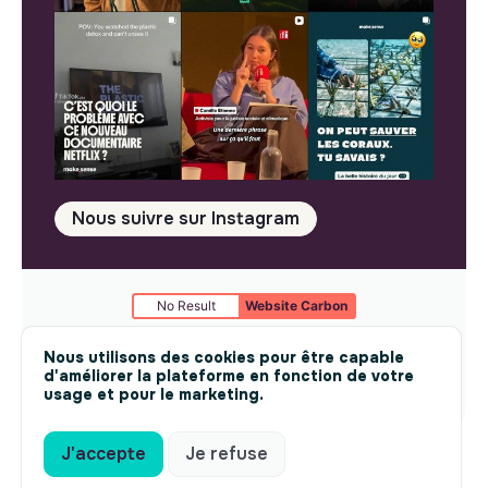
Nous suivre sur Instagram
No Result
Website Carbon
Mentions légales
© makesense 2024 -
cookies
Nous utilisons des cookies pour être capable
d'améliorer la plateforme en fonction de votre
usage et pour le marketing.
J'accepte
Je refuse