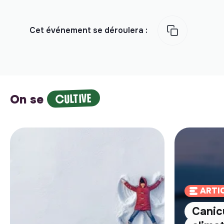
Cet événement se déroulera :
CULTIVE
On se
ARTI
Canic