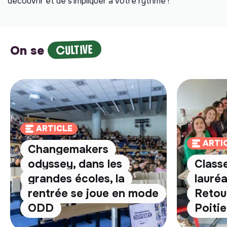
découvrir et de s’impliquer à votre rythme !
CULTIVE
On se
ARTICLE
ARTI
Changemakers
odyssey, dans les
Classe
grandes écoles, la
lauréa
rentrée se joue en mode
Retour
ODD
Poitie