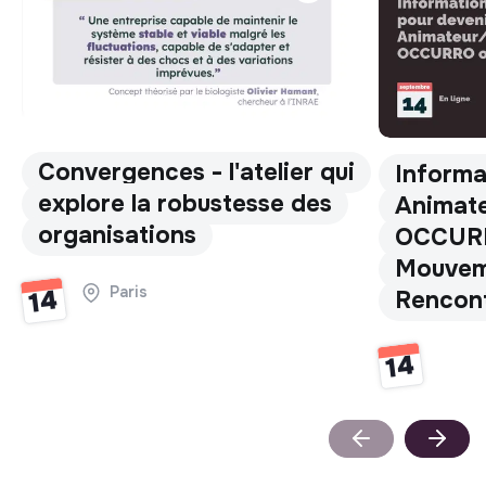
Convergences - l'atelier qui
Informa
explore la robustesse des
Animate
organisations
OCCURR
Mouvem
Paris
14
Rencon
14