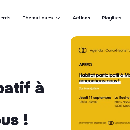
ents
Thématiques
Actions
Playlists
patif à
us !