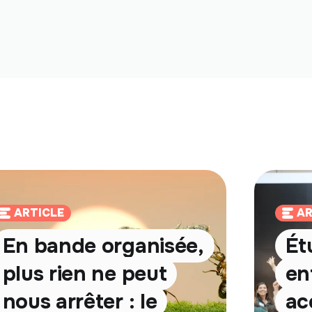
ARTICLE
AR
En bande organisée,
Ét
plus rien ne peut
en
nous arrêter : le
ac