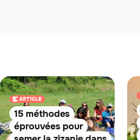
ARTICLE
15 méthodes
éprouvées pour
semer la zizanie dans