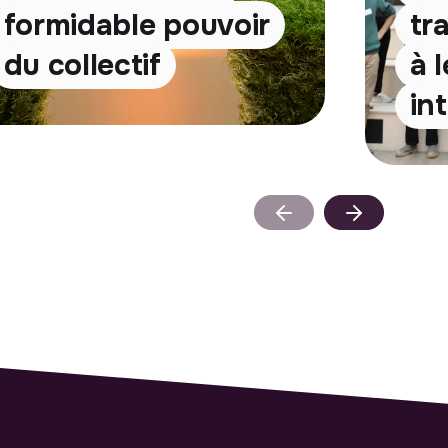
formidable pouvoir
tr
du collectif
à 
in