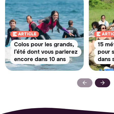
ARTICLE
ARTI
Colos pour les grands,
15 mé
l’été dont vous parlerez
pour 
encore dans 10 ans
dans s