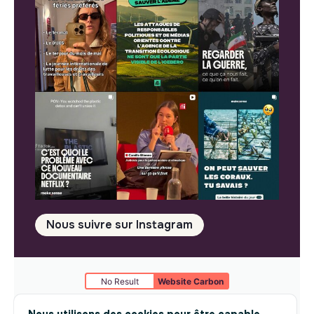
Nous suivre sur Instagram
No Result
Website Carbon
Mentions légales
© makesense 2024 -
cookies