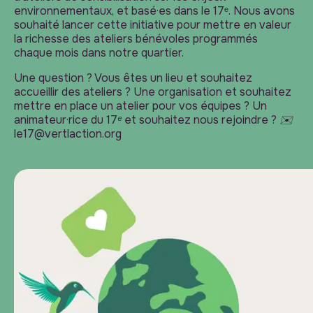
environnementaux, et basé·es dans le 17ᵉ. Nous avons
souhaité lancer cette initiative pour mettre en valeur
la richesse des ateliers bénévoles programmés
chaque mois dans notre quartier.
Une question ? Vous êtes un lieu et souhaitez
accueillir des ateliers ? Une organisation et souhaitez
mettre en place un atelier pour vos équipes ? Un
animateur·rice du 17ᵉ et souhaitez nous rejoindre ? ✉️
le17@vertlaction.org