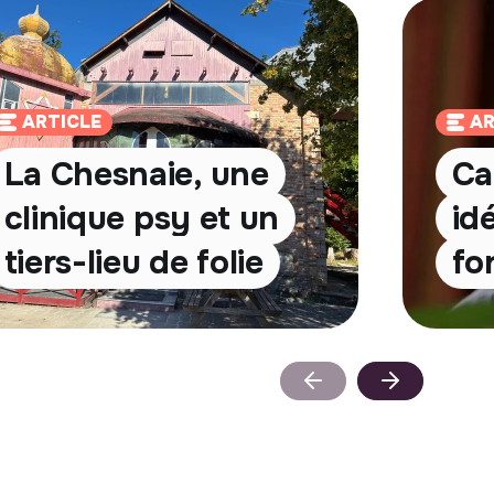
ARTICLE
AR
La Chesnaie, une
Ca
clinique psy et un
id
tiers-lieu de folie
fo