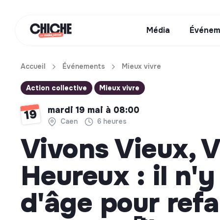
Média
Événem
Accueil
Événements
Mieux vivre
Action collective
Mieux vivre
mardi 19 mai à 08:00
19
Caen
6 heures
Vivons Vieux, 
Heureux : il n'y
d'âge pour refa