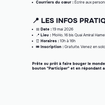
Courriers du cœur :
Écrire aux person
📍 LES INFOS PRATIQ
📅
Date :
19 mai 2026
📍
Lieu :
MoHo, 16 bis Quai Amiral Hame
⏰
Horaires :
10h à 16h
🎟️
Inscription :
Gratuite. Venez en sol
Prête ou prêt à faire bouger le monde
bouton "Participer" et en répondant a