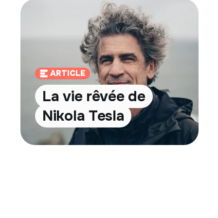
ARTICLE
La vie rêvée de
Nikola Tesla